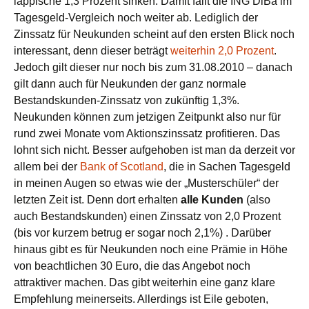
läppische 1,3 Prozent sinken. Damit fällt die ING DiBa im
Tagesgeld-Vergleich noch weiter ab. Lediglich der
Zinssatz für Neukunden scheint auf den ersten Blick noch
interessant, denn dieser beträgt
weiterhin 2,0 Prozent
.
Jedoch gilt dieser nur noch bis zum 31.08.2010 – danach
gilt dann auch für Neukunden der ganz normale
Bestandskunden-Zinssatz von zukünftig 1,3%.
Neukunden können zum jetzigen Zeitpunkt also nur für
rund zwei Monate vom Aktionszinssatz profitieren. Das
lohnt sich nicht. Besser aufgehoben ist man da derzeit vor
allem bei der
Bank of Scotland
, die in Sachen Tagesgeld
in meinen Augen so etwas wie der „Musterschüler“ der
letzten Zeit ist. Denn dort erhalten
alle Kunden
(also
auch Bestandskunden) einen Zinssatz von 2,0 Prozent
(bis vor kurzem betrug er sogar noch 2,1%) . Darüber
hinaus gibt es für Neukunden noch eine Prämie in Höhe
von beachtlichen 30 Euro, die das Angebot noch
attraktiver machen. Das gibt weiterhin eine ganz klare
Empfehlung meinerseits. Allerdings ist Eile geboten,