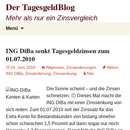
Der TagesgeldBlog
Mehr als nur ein Zinsvergleich
Zum
Suchen
Menü
Inhalt
nach:
springen
ING DiBa senkt Tagesgeldzinsen zum
01.07.2010
24. Juni 2010
Allgemein
,
Zinsänderungen
Aktion
,
ING DiBa
,
Zinsänderung
,
Zinssenkung
Nils
Die Sonne scheint – und die Zinsen
schmelzen. 🙁 Dieses Mal macht die
ING DiBa mit einer Zinssenkung von
sich reden: Zum 01.07.2010 soll der Zinssatz für das
Extra Konto für Bestandskunden von bislang ohnehin
schon schwachen 1,5 Prozent auf dann sogar nur noch