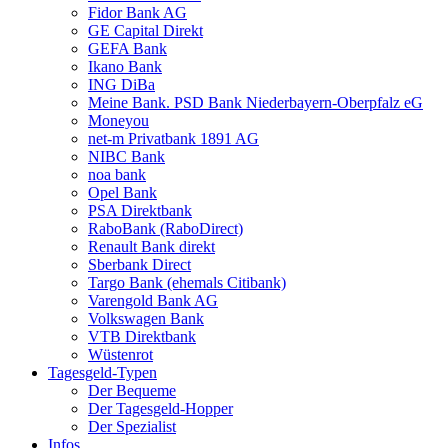
Fidor Bank AG
GE Capital Direkt
GEFA Bank
Ikano Bank
ING DiBa
Meine Bank. PSD Bank Nieder­bayern-Oberpfalz eG
Moneyou
net-m Privatbank 1891 AG
NIBC Bank
noa bank
Opel Bank
PSA Direktbank
RaboBank (RaboDirect)
Renault Bank direkt
Sberbank Direct
Targo Bank (ehemals Citibank)
Varengold Bank AG
Volkswagen Bank
VTB Direktbank
Wüstenrot
Tagesgeld-Typen
Der Bequeme
Der Tagesgeld-Hopper
Der Spezialist
Infos