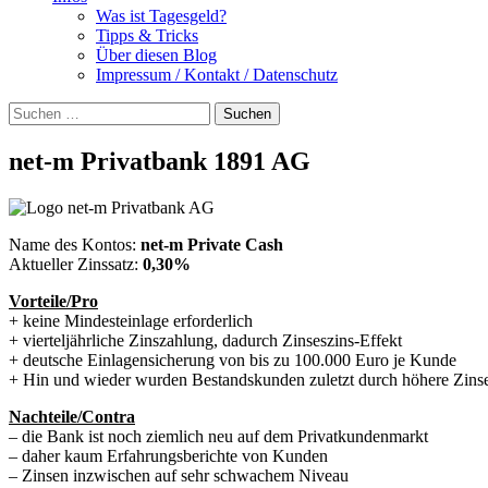
Was ist Tagesgeld?
Tipps & Tricks
Über diesen Blog
Impressum / Kontakt / Datenschutz
Suchen
nach:
net-m Privatbank 1891 AG
Name des Kontos:
net-m Private Cash
Aktueller Zinssatz:
0,30%
Vorteile/Pro
+ keine Mindesteinlage erforderlich
+ vierteljährliche Zinszahlung, dadurch Zinseszins-Effekt
+ deutsche Einlagensicherung von bis zu 100.000 Euro je Kunde
+ Hin und wieder wurden Bestandskunden zuletzt durch höhere Zinse
Nachteile/Contra
– die Bank ist noch ziemlich neu auf dem Privatkundenmarkt
– daher kaum Erfahrungsberichte von Kunden
– Zinsen inzwischen auf sehr schwachem Niveau