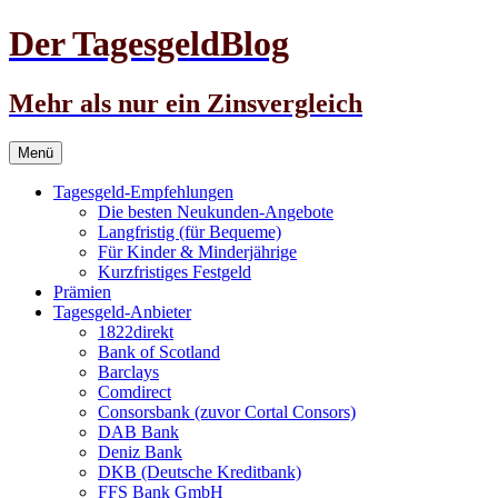
Der TagesgeldBlog
Mehr als nur ein Zinsvergleich
Zum
Menü
Inhalt
springen
Tagesgeld-Empfehlungen
Die besten Neukunden-Angebote
Langfristig (für Bequeme)
Für Kinder & Minderjährige
Kurzfristiges Festgeld
Prämien
Tagesgeld-Anbieter
1822direkt
Bank of Scotland
Barclays
Comdirect
Consorsbank (zuvor Cortal Consors)
DAB Bank
Deniz Bank
DKB (Deutsche Kreditbank)
FFS Bank GmbH