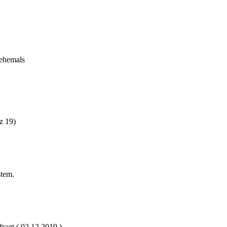
 ehemals
z 19)
stem.
ragt ( 02.12.2019 ).