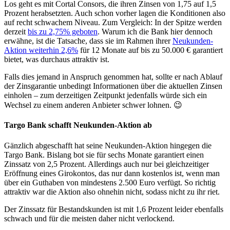
Los geht es mit Cortal Consors, die ihren Zinsen von 1,75 auf 1,5
Prozent herabsetzten. Auch schon vorher lagen die Konditionen also
auf recht schwachem Niveau. Zum Vergleich: In der Spitze werden
derzeit
bis zu 2,75% geboten
. Warum ich die Bank hier dennoch
erwähne, ist die Tatsache, dass sie im Rahmen ihrer
Neukunden-
Aktion weiterhin 2,6%
für 12 Monate auf bis zu 50.000 € garantiert
bietet, was durchaus attraktiv ist.
Falls dies jemand in Anspruch genommen hat, sollte er nach Ablauf
der Zinsgarantie unbedingt Informationen über die aktuellen Zinsen
einholen – zum derzeitigen Zeitpunkt jedenfalls würde sich ein
Wechsel zu einem anderen Anbieter schwer lohnen. 😉
Targo Bank schafft Neukunden-Aktion ab
Gänzlich abgeschafft hat seine Neukunden-Aktion hingegen die
Targo Bank. Bislang bot sie für sechs Monate garantiert einen
Zinssatz von 2,5 Prozent. Allerdings auch nur bei gleichzeitiger
Eröffnung eines Girokontos, das nur dann kostenlos ist, wenn man
über ein Guthaben von mindestens 2.500 Euro verfügt. So richtig
attraktiv war die Aktion also ohnehin nicht, sodass nicht zu ihr riet.
Der Zinssatz für Bestandskunden ist mit 1,6 Prozent leider ebenfalls
schwach und für die meisten daher nicht verlockend.