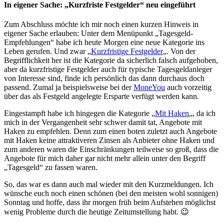
In eigener Sache: „Kurzfriste Festgelder“ neu eingeführt
Zum Abschluss möchte ich mir noch einen kurzen Hinweis in
eigener Sache erlauben: Unter dem Menüpunkt „Tagesgeld-
Empfehlungen“ habe ich heute Morgen eine neue Kategorie ins
Leben gerufen. Und zwar „
Kurzfristige Festgelder
„. Von der
Begrifflichkeit her ist die Kategorie da sicherlich falsch aufgehoben,
aber da kurzfristige Festgelder auch für typische Tagesgeldanleger
von Interesse sind, finde ich persönlich das dann durchaus doch
passend. Zumal ja beispielsweise bei der
MoneYou
auch vorzeitig
über das als Festgeld angelegte Ersparte verfügt werden kann.
Eingestampft habe ich hingegen die Kategorie „
Mit Haken
„, da ich
mich in der Vergangenheit sehr schwer damit tat, Angebote mit
Haken zu empfehlen. Denn zum einen boten zuletzt auch Angebote
mit Haken keine attraktiveren Zinsen als Anbieter ohne Haken und
zum anderen waren die Einschränkungen teilweise so groß, dass die
Angebote für mich daher gar nicht mehr allein unter den Begriff
„Tagesgeld“ zu fassen waren.
So, das war es dann auch mal wieder mit den Kurzmeldungen. Ich
wünsche euch noch einen schönen (bei den meisten wohl sonnigen)
Sonntag und hoffe, dass ihr morgen früh beim Aufstehen möglichst
wenig Probleme durch die heutige Zeitumstellung habt. 😉