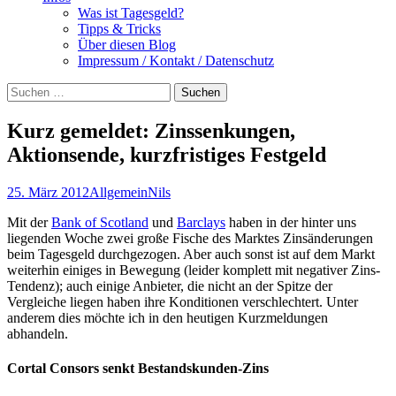
Was ist Tagesgeld?
Tipps & Tricks
Über diesen Blog
Impressum / Kontakt / Datenschutz
Suchen
nach:
Kurz gemeldet: Zinssenkungen,
Aktionsende, kurzfristiges Festgeld
25. März 2012
Allgemein
Nils
Mit der
Bank of Scotland
und
Barclays
haben in der hinter uns
liegenden Woche zwei große Fische des Marktes Zinsänderungen
beim Tagesgeld durchgezogen. Aber auch sonst ist auf dem Markt
weiterhin einiges in Bewegung (leider komplett mit negativer Zins-
Tendenz); auch einige Anbieter, die nicht an der Spitze der
Vergleiche liegen haben ihre Konditionen verschlechtert. Unter
anderem dies möchte ich in den heutigen Kurzmeldungen
abhandeln.
Cortal Consors senkt Bestandskunden-Zins