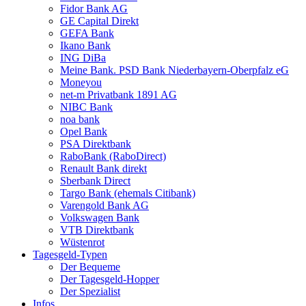
Fidor Bank AG
GE Capital Direkt
GEFA Bank
Ikano Bank
ING DiBa
Meine Bank. PSD Bank Nieder­bayern-Oberpfalz eG
Moneyou
net-m Privatbank 1891 AG
NIBC Bank
noa bank
Opel Bank
PSA Direktbank
RaboBank (RaboDirect)
Renault Bank direkt
Sberbank Direct
Targo Bank (ehemals Citibank)
Varengold Bank AG
Volkswagen Bank
VTB Direktbank
Wüstenrot
Tagesgeld-Typen
Der Bequeme
Der Tagesgeld-Hopper
Der Spezialist
Infos