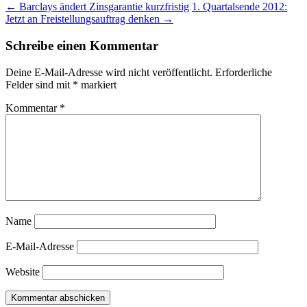
Beitragsnavigation
←
Barclays ändert Zinsgarantie kurzfristig
1. Quartalsende 2012:
Jetzt an Freistellungsauftrag denken
→
Schreibe einen Kommentar
Deine E-Mail-Adresse wird nicht veröffentlicht.
Erforderliche
Felder sind mit
*
markiert
Kommentar
*
Name
E-Mail-Adresse
Website