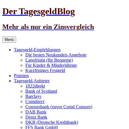
Der TagesgeldBlog
Mehr als nur ein Zinsvergleich
Zum
Menü
Inhalt
springen
Tagesgeld-Empfehlungen
Die besten Neukunden-Angebote
Langfristig (für Bequeme)
Für Kinder & Minderjährige
Kurzfristiges Festgeld
Prämien
Tagesgeld-Anbieter
1822direkt
Bank of Scotland
Barclays
Comdirect
Consorsbank (zuvor Cortal Consors)
DAB Bank
Deniz Bank
DKB (Deutsche Kreditbank)
FFS Bank GmbH