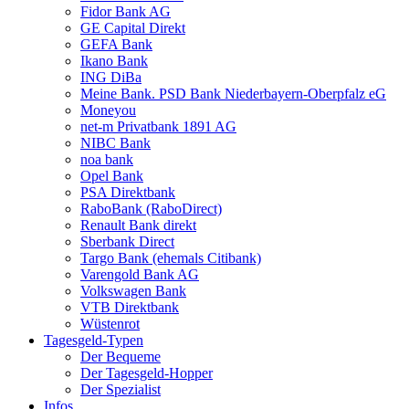
Fidor Bank AG
GE Capital Direkt
GEFA Bank
Ikano Bank
ING DiBa
Meine Bank. PSD Bank Nieder­bayern-Oberpfalz eG
Moneyou
net-m Privatbank 1891 AG
NIBC Bank
noa bank
Opel Bank
PSA Direktbank
RaboBank (RaboDirect)
Renault Bank direkt
Sberbank Direct
Targo Bank (ehemals Citibank)
Varengold Bank AG
Volkswagen Bank
VTB Direktbank
Wüstenrot
Tagesgeld-Typen
Der Bequeme
Der Tagesgeld-Hopper
Der Spezialist
Infos