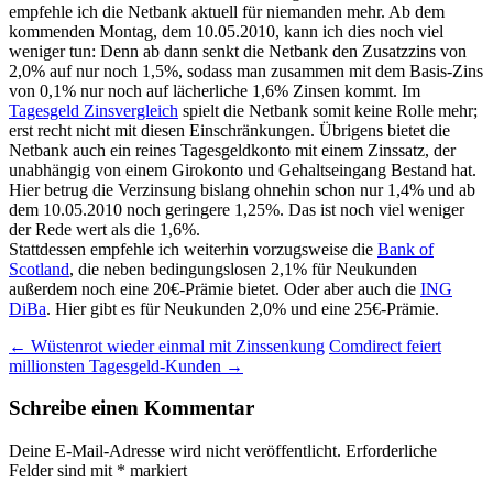
empfehle ich die Netbank aktuell für niemanden mehr. Ab dem
kommenden Montag, dem 10.05.2010, kann ich dies noch viel
weniger tun: Denn ab dann senkt die Netbank den Zusatzzins von
2,0% auf nur noch 1,5%, sodass man zusammen mit dem Basis-Zins
von 0,1% nur noch auf lächerliche 1,6% Zinsen kommt. Im
Tagesgeld Zinsvergleich
spielt die Netbank somit keine Rolle mehr;
erst recht nicht mit diesen Einschränkungen. Übrigens bietet die
Netbank auch ein reines Tagesgeldkonto mit einem Zinssatz, der
unabhängig von einem Girokonto und Gehaltseingang Bestand hat.
Hier betrug die Verzinsung bislang ohnehin schon nur 1,4% und ab
dem 10.05.2010 noch geringere 1,25%. Das ist noch viel weniger
der Rede wert als die 1,6%.
Stattdessen empfehle ich weiterhin vorzugsweise die
Bank of
Scotland
, die neben bedingungslosen 2,1% für Neukunden
außerdem noch eine 20€-Prämie bietet. Oder aber auch die
ING
DiBa
. Hier gibt es für Neukunden 2,0% und eine 25€-Prämie.
Beitragsnavigation
←
Wüstenrot wieder einmal mit Zinssenkung
Comdirect feiert
millionsten Tagesgeld-Kunden
→
Schreibe einen Kommentar
Deine E-Mail-Adresse wird nicht veröffentlicht.
Erforderliche
Felder sind mit
*
markiert