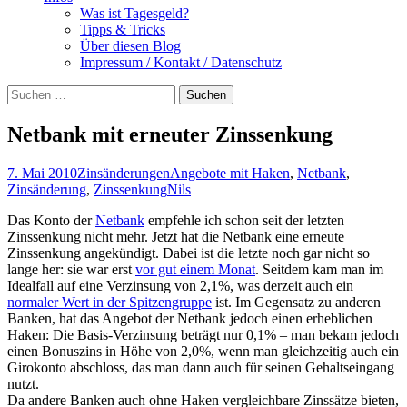
Was ist Tagesgeld?
Tipps & Tricks
Über diesen Blog
Impressum / Kontakt / Datenschutz
Suchen
nach:
Netbank mit erneuter Zinssenkung
7. Mai 2010
Zinsänderungen
Angebote mit Haken
,
Netbank
,
Zinsänderung
,
Zinssenkung
Nils
Das Konto der
Netbank
empfehle ich schon seit der letzten
Zinssenkung nicht mehr. Jetzt hat die Netbank eine erneute
Zinssenkung angekündigt. Dabei ist die letzte noch gar nicht so
lange her: sie war erst
vor gut einem Monat
. Seitdem kam man im
Idealfall auf eine Verzinsung von 2,1%, was derzeit auch ein
normaler Wert in der Spitzengruppe
ist. Im Gegensatz zu anderen
Banken, hat das Angebot der Netbank jedoch einen erheblichen
Haken: Die Basis-Verzinsung beträgt nur 0,1% – man bekam jedoch
einen Bonuszins in Höhe von 2,0%, wenn man gleichzeitig auch ein
Girokonto abschloss, das man dann auch für seinen Gehaltseingang
nutzt.
Da andere Banken auch ohne Haken vergleichbare Zinssätze bieten,