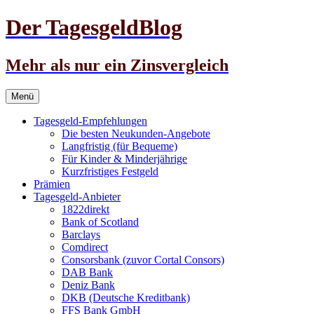
Der TagesgeldBlog
Mehr als nur ein Zinsvergleich
Zum
Menü
Inhalt
springen
Tagesgeld-Empfehlungen
Die besten Neukunden-Angebote
Langfristig (für Bequeme)
Für Kinder & Minderjährige
Kurzfristiges Festgeld
Prämien
Tagesgeld-Anbieter
1822direkt
Bank of Scotland
Barclays
Comdirect
Consorsbank (zuvor Cortal Consors)
DAB Bank
Deniz Bank
DKB (Deutsche Kreditbank)
FFS Bank GmbH