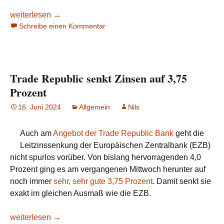
Renault Bank direkt senkt auch Neukunden-Angebot
weiterlesen
→
Schreibe einen Kommentar
Trade Republic senkt Zinsen auf 3,75
Prozent
16. Juni 2024
Allgemein
Nils
Auch am
Angebot der Trade Republic Bank
geht die
Leitzinssenkung der Europäischen Zentralbank (EZB)
nicht spurlos vorüber. Von bislang hervorragenden 4,0
Prozent ging es am vergangenen Mittwoch herunter auf
noch immer
sehr, sehr gute 3,75 Prozent
. Damit senkt sie
exakt im gleichen Ausmaß wie die EZB.
Trade Republic senkt Zinsen auf 3,75 Prozent
weiterlesen
→