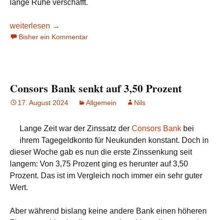
lange Ruhe verschafft.
Volkswagen Bank feiert Jubiläum mit Zins-Angebot
weiterlesen
→
Bisher ein Kommentar
Consors Bank senkt auf 3,50 Prozent
17. August 2024
Allgemein
Nils
Lange Zeit war der Zinssatz der
Consors Bank
bei
ihrem Tagegeldkonto für Neukunden konstant. Doch in
dieser Woche gab es nun die erste Zinssenkung seit
langem: Von 3,75 Prozent ging es herunter auf 3,50
Prozent. Das ist im Vergleich noch immer ein sehr guter
Wert.
Aber während bislang keine andere Bank einen höheren