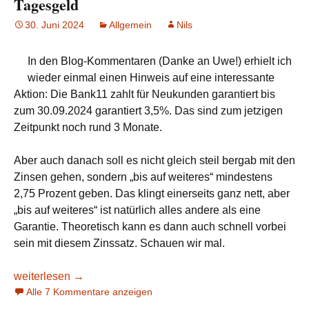
Tagesgeld
30. Juni 2024
Allgemein
Nils
In den Blog-Kommentaren (Danke an Uwe!) erhielt ich
wieder einmal einen Hinweis auf eine interessante
Aktion: Die Bank11 zahlt für Neukunden garantiert bis
zum 30.09.2024 garantiert 3,5%. Das sind zum jetzigen
Zeitpunkt noch rund 3 Monate.
Aber auch danach soll es nicht gleich steil bergab mit den
Zinsen gehen, sondern „bis auf weiteres“ mindestens
2,75 Prozent geben. Das klingt einerseits ganz nett, aber
„bis auf weiteres“ ist natürlich alles andere als eine
Garantie. Theoretisch kann es dann auch schnell vorbei
sein mit diesem Zinssatz. Schauen wir mal.
Bank11 bietet Neukunden 3,5% aufs Tagesgeld
weiterlesen
→
Alle 7 Kommentare anzeigen