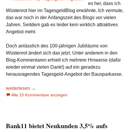
es her, dass ich
Wüstenrot hier im TagesgeldBlog erwähnte. Ich vermute,
das war noch in der Anfangszeit des Blogs vor vielen
Jahren. Seitdem gab es leider kein wirklich attraktives
Angebot mehr.
Doch anlässlich des 100-jährigen Jubiläums von
Wüstenrot ändert sich das jetzt. Unter anderem in den
Blog-Kommentaren erhielt ich mehrere Hinweise (dafür
wieder einmal vielen Dank!) auf ein geradezu
herausragendes Tagesgeld-Angebot der Bausparkasse.
Wüstenrot mit 3,75% aufs Tagesgeld (Update: Nur noch bis 
weiterlesen
→
Alle 15 Kommentare anzeigen
Bank11 bietet Neukunden 3,5% aufs