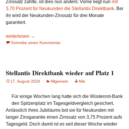
Zinssatz zahlte, ist dies nun anders: Vorne liegt nun
mit
3,70 Prozent für Neukunden die Stellantis Direktbank
. Bei
ihr wird der Neukunden-Zinssatz für drei Monate
garantiert.
Consors Bank senkt auf 3,50 Prozent
weiterlesen
→
Schreibe einen Kommentar
Stellantis Direktbank wieder auf Platz 1
17. August 2024
Allgemein
Nils
Für einige Wochen lang hatte sich die Wüstenrot-Bank
den Spitzenplatz im Tagesgeldvergleich gesichert.
Anlässlich ihres Jubiläums bot sie für Neukunden mit
langer Zinsgarantie einen Zinssatz von 3,75 Prozent aufs
Tagesgeld. Doch damit ist es seit dieser Woche wieder