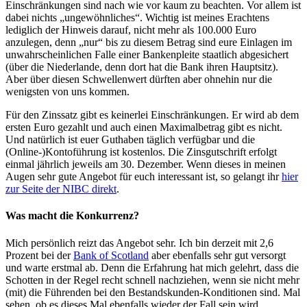
Einschränkungen sind nach wie vor kaum zu beachten. Vor allem ist
dabei nichts „ungewöhnliches“. Wichtig ist meines Erachtens
lediglich der Hinweis darauf, nicht mehr als 100.000 Euro
anzulegen, denn „nur“ bis zu diesem Betrag sind eure Einlagen im
unwahrscheinlichen Falle einer Bankenpleite staatlich abgesichert
(über die Niederlande, denn dort hat die Bank ihren Hauptsitz).
Aber über diesen Schwellenwert dürften aber ohnehin nur die
wenigsten von uns kommen.
Für den Zinssatz gibt es keinerlei Einschränkungen. Er wird ab dem
ersten Euro gezahlt und auch einen Maximalbetrag gibt es nicht.
Und natürlich ist euer Guthaben täglich verfügbar und die
(Online-)Kontoführung ist kostenlos. Die Zinsgutschrift erfolgt
einmal jährlich jeweils am 30. Dezember. Wenn dieses in meinen
Augen sehr gute Angebot für euch interessant ist, so gelangt ihr
hier
zur Seite der NIBC direkt
.
Was macht die Konkurrenz?
Mich persönlich reizt das Angebot sehr. Ich bin derzeit mit 2,6
Prozent bei der
Bank of Scotland
aber ebenfalls sehr gut versorgt
und warte erstmal ab. Denn die Erfahrung hat mich gelehrt, dass die
Schotten in der Regel recht schnell nachziehen, wenn sie nicht mehr
(mit) die Führenden bei den Bestandskunden-Konditionen sind. Mal
sehen, ob es dieses Mal ebenfalls wieder der Fall sein wird…