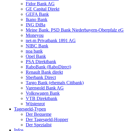
Fidor Bank AG
GE Capital Direkt
GEFA Bank
Ikano Bank
ING DiBa
Meine Bank. PSD Bank Nieder­bayern-Oberpfalz eG
Moneyou
net-m Privatbank 1891 AG
NIBC Bank
noa bank
Opel Bank
PSA Direktbank
RaboBank (RaboDirect)
Renault Bank direkt
Sberbank Direct
Targo Bank (ehemals Citibank)
Varengold Bank AG
Volkswagen Bank
VTB Direktbank
Wüstenrot
Tagesgeld-Typen
Der Bequeme
Der Tagesgeld-Hopper
Der Spezialist
Infos