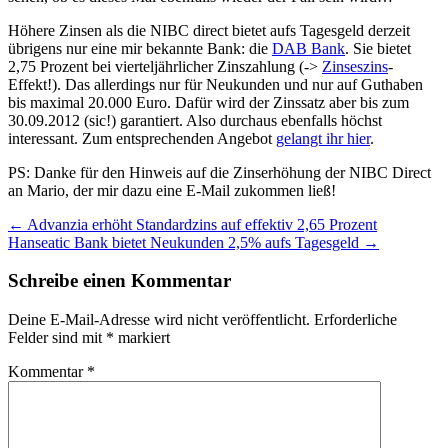
Höhere Zinsen als die NIBC direct bietet aufs Tagesgeld derzeit
übrigens nur eine mir bekannte Bank: die
DAB Bank
. Sie bietet
2,75 Prozent bei vierteljährlicher Zinszahlung (->
Zinseszins
-
Effekt!). Das allerdings nur für Neukunden und nur auf Guthaben
bis maximal 20.000 Euro. Dafür wird der Zinssatz aber bis zum
30.09.2012 (sic!) garantiert. Also durchaus ebenfalls höchst
interessant. Zum entsprechenden Angebot
gelangt ihr hier
.
PS: Danke für den Hinweis auf die Zinserhöhung der NIBC Direct
an Mario, der mir dazu eine E-Mail zukommen ließ!
Beitragsnavigation
←
Advanzia erhöht Standardzins auf effektiv 2,65 Prozent
Hanseatic Bank bietet Neukunden 2,5% aufs Tagesgeld
→
Schreibe einen Kommentar
Deine E-Mail-Adresse wird nicht veröffentlicht.
Erforderliche
Felder sind mit
*
markiert
Kommentar
*