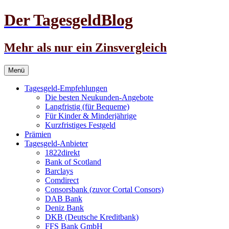
Der TagesgeldBlog
Mehr als nur ein Zinsvergleich
Zum
Menü
Inhalt
springen
Tagesgeld-Empfehlungen
Die besten Neukunden-Angebote
Langfristig (für Bequeme)
Für Kinder & Minderjährige
Kurzfristiges Festgeld
Prämien
Tagesgeld-Anbieter
1822direkt
Bank of Scotland
Barclays
Comdirect
Consorsbank (zuvor Cortal Consors)
DAB Bank
Deniz Bank
DKB (Deutsche Kreditbank)
FFS Bank GmbH