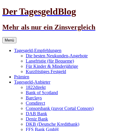
Der TagesgeldBlog
Mehr als nur ein Zinsvergleich
Zum
Menü
Inhalt
springen
Tagesgeld-Empfehlungen
Die besten Neukunden-Angebote
Langfristig (für Bequeme)
Für Kinder & Minderjährige
Kurzfristiges Festgeld
Prämien
Tagesgeld-Anbieter
1822direkt
Bank of Scotland
Barclays
Comdirect
Consorsbank (zuvor Cortal Consors)
DAB Bank
Deniz Bank
DKB (Deutsche Kreditbank)
FFS Bank GmbH