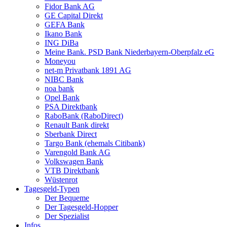
Fidor Bank AG
GE Capital Direkt
GEFA Bank
Ikano Bank
ING DiBa
Meine Bank. PSD Bank Nieder­bayern-Oberpfalz eG
Moneyou
net-m Privatbank 1891 AG
NIBC Bank
noa bank
Opel Bank
PSA Direktbank
RaboBank (RaboDirect)
Renault Bank direkt
Sberbank Direct
Targo Bank (ehemals Citibank)
Varengold Bank AG
Volkswagen Bank
VTB Direktbank
Wüstenrot
Tagesgeld-Typen
Der Bequeme
Der Tagesgeld-Hopper
Der Spezialist
Infos