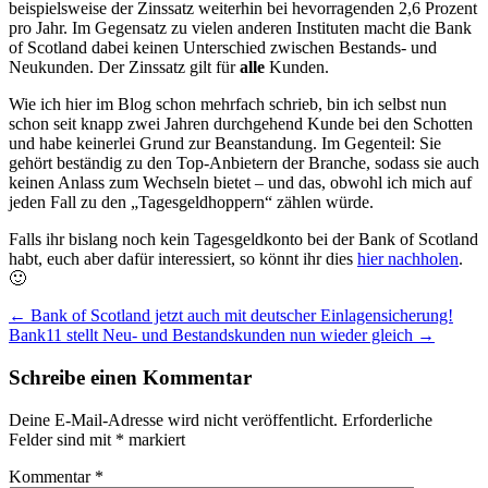
beispielsweise der Zinssatz weiterhin bei hevorragenden 2,6 Prozent
pro Jahr. Im Gegensatz zu vielen anderen Instituten macht die Bank
of Scotland dabei keinen Unterschied zwischen Bestands- und
Neukunden. Der Zinssatz gilt für
alle
Kunden.
Wie ich hier im Blog schon mehrfach schrieb, bin ich selbst nun
schon seit knapp zwei Jahren durchgehend Kunde bei den Schotten
und habe keinerlei Grund zur Beanstandung. Im Gegenteil: Sie
gehört beständig zu den Top-Anbietern der Branche, sodass sie auch
keinen Anlass zum Wechseln bietet – und das, obwohl ich mich auf
jeden Fall zu den „Tagesgeldhoppern“ zählen würde.
Falls ihr bislang noch kein Tagesgeldkonto bei der Bank of Scotland
habt, euch aber dafür interessiert, so könnt ihr dies
hier nachholen
.
🙂
Beitragsnavigation
←
Bank of Scotland jetzt auch mit deutscher Einlagensicherung!
Bank11 stellt Neu- und Bestandskunden nun wieder gleich
→
Schreibe einen Kommentar
Deine E-Mail-Adresse wird nicht veröffentlicht.
Erforderliche
Felder sind mit
*
markiert
Kommentar
*